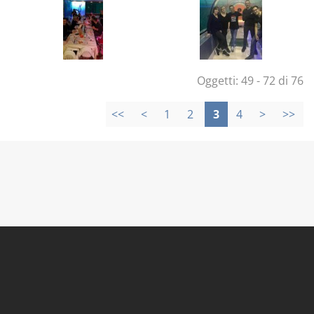
Oggetti: 49 - 72 di 76
<<
<
1
2
3
4
>
>>