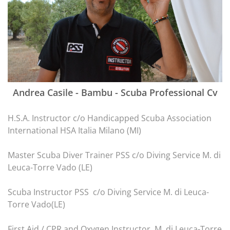
Andrea Casile - Bambu - Scuba Professional Cv
H.S.A. Instructor c/o Handicapped Scuba Association
International HSA Italia Milano (MI)
Master Scuba Diver Trainer PSS c/o Diving Service M. di
Leuca-Torre Vado (LE)
Scuba Instructor PSS c/o Diving Service M. di Leuca-
Torre Vado(LE)
First Aid / CPR and Oxygen Instructor M. di Leuca-Torre